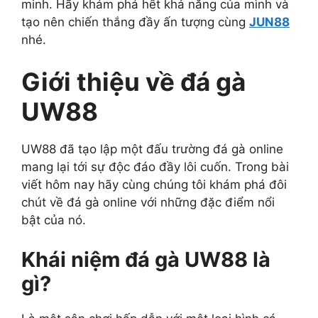
minh. Hãy khám phá hết khả năng của mình và
tạo nên chiến thắng đầy ấn tượng cùng
JUN88
nhé.
Giới thiệu về đá gà
UW88
UW88 đã tạo lập một đấu trường đá gà online
mang lại tới sự độc đáo đầy lôi cuốn. Trong bài
viết hôm nay hãy cùng chúng tôi khám phá đôi
chút về đá gà online với những đặc điểm nổi
bật của nó.
Khái niệm đá gà UW88 là
gì?