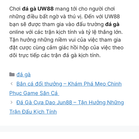
Chơi
đá gà UW88
mang tới cho người chơi
những điều bất ngờ và thú vị. Đến với UW88
bạn sẽ được tham gia vào đấu trường
đá gà
online với các trận kịch tính và tỷ lệ thắng lớn.
Tận hưởng những niềm vui của việc tham gia
đặt cược cùng cảm giác hồi hộp của việc theo
dõi trực tiếp các trận đá gà kịch tính.
Danh
đá gà
mục
Bắn cá đổi thưởng – Khám Phá Mẹo Chinh
Phục Game Săn Cá
Đá Gà Cựa Dao Jun88 – Tận Hưởng Những
Trận Đấu Kịch Tính