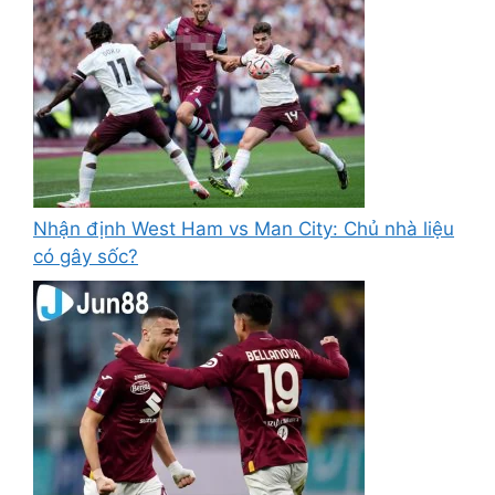
Nhận định West Ham vs Man City: Chủ nhà liệu
có gây sốc?