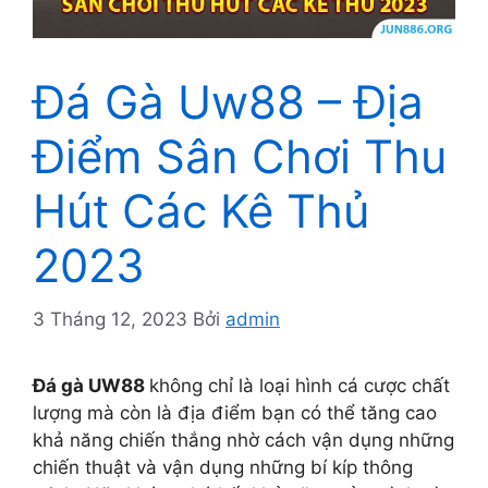
Đá Gà Uw88 – Địa
Điểm Sân Chơi Thu
Hút Các Kê Thủ
2023
3 Tháng 12, 2023
Bởi
admin
Đá gà UW88
không chỉ là
loại hình cá cược chất
lượng mà còn là địa điểm bạn có thể tăng cao
khả năng chiến thắng nhờ cách vận dụng những
chiến thuật và vận dụng những bí kíp thông