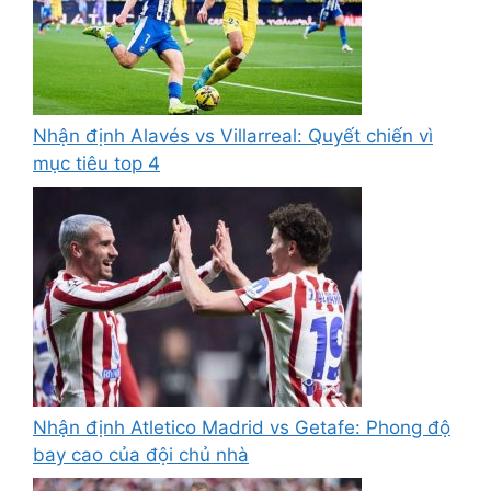
Nhận định Alavés vs Villarreal: Quyết chiến vì
mục tiêu top 4
Nhận định Atletico Madrid vs Getafe: Phong độ
bay cao của đội chủ nhà