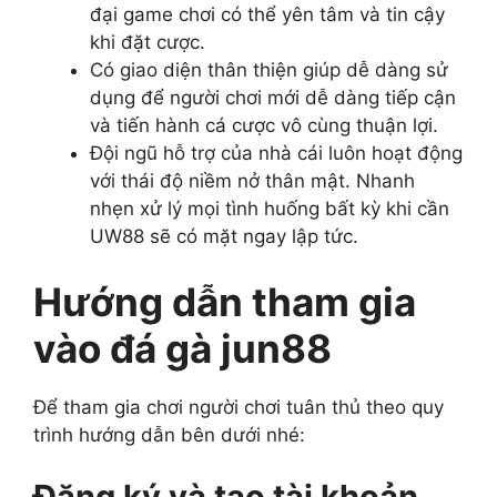
đại game chơi có thể yên tâm và tin cậy
khi đặt cược.
Có giao diện thân thiện giúp dễ dàng sử
dụng để người chơi mới dễ dàng tiếp cận
và tiến hành cá cược vô cùng thuận lợi.
Đội ngũ hỗ trợ của nhà cái luôn hoạt động
với thái độ niềm nở thân mật. Nhanh
nhẹn xử lý mọi tình huống bất kỳ khi cần
UW88 sẽ có mặt ngay lập tức.
Hướng dẫn tham gia
vào đá gà jun88
Để tham gia chơi người chơi tuân thủ theo quy
trình hướng dẫn bên dưới nhé:
Đăng ký và tạo tài khoản