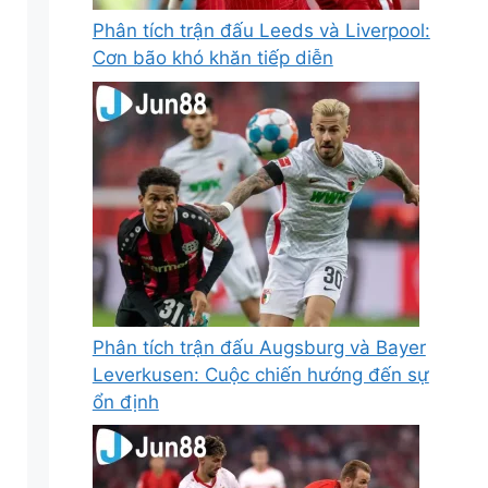
Phân tích trận đấu Leeds và Liverpool:
Cơn bão khó khăn tiếp diễn
Phân tích trận đấu Augsburg và Bayer
Leverkusen: Cuộc chiến hướng đến sự
ổn định