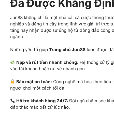
Đã Được Khẳng Đị
Jun88 không chỉ là một nhà cái cá cược thông th
nghiệp và đáng tin cậy trong lĩnh vực giải trí trự
tảng này nhận được sự ủng hộ từ đông đảo cộng đồ
ngành.
Những yếu tố giúp
Trang chủ Jun88
luôn được đá
Nạp và rút tiền nhanh chóng:
Hệ thống xử lý g
vào tài khoản hoặc rút về nhanh gọn.
Bảo mật an toàn:
Công nghệ mã hóa theo tiêu c
người chơi một cách tối đa.
Hỗ trợ khách hàng 24/7:
Đội ngũ chăm sóc kh
đáp thắc mắc bất cứ lúc nào.