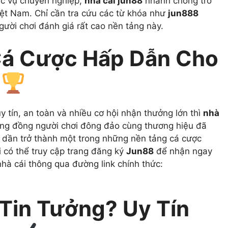
ục vụ chuyên nghiệp,
nhà cái jun88
nhanh chóng trở
iệt Nam. Chỉ cần tra cứu các từ khóa như
jun888
ười chơi đánh giá rất cao nền tảng này.
Cá Cược Hấp Dẫn Cho
ủ
 tín, an toàn và nhiều cơ hội nhận thưởng lớn thì
nhà
ộng đồng người chơi đông đảo cùng thương hiệu đã
dần trở thành một trong những nền tảng cá cược
 có thể truy cập trang đăng ký
Jun88
để nhận ngay
nhà cái thông qua đường link chính thức:
Tin Tưởng? Uy Tín