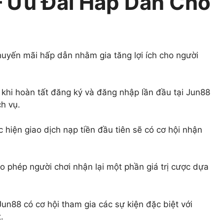
 Ưu Đãi Hấp Dẫn Cho
khuyến mãi hấp dẫn nhằm gia tăng lợi ích cho người
khi hoàn tất đăng ký và đăng nhập lần đầu tại Jun88
h vụ.
 hiện giao dịch nạp tiền đầu tiên sẽ có cơ hội nhận
 phép người chơi nhận lại một phần giá trị cược dựa
Jun88 có cơ hội tham gia các sự kiện đặc biệt với
.