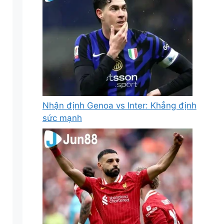
Nhận định Genoa vs Inter: Khẳng định
sức mạnh