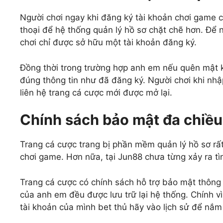
Người chơi ngay khi đăng ký tài khoản chơi game 
thoại để hệ thống quản lý hồ sơ chặt chẽ hơn. Để 
chơi chỉ được sở hữu một tài khoản đăng ký.
Đồng thời trong trường hợp anh em nếu quên mật k
đúng thông tin như đã đăng ký. Người chơi khi nhậ
liên hệ trang cá cược mới được mở lại.
Chính sách bảo mật đa chiều
Trang cá cược trang bị phần mềm quản lý hồ sơ rấ
chơi game. Hơn nữa, tại Jun88 chưa từng xảy ra tìn
Trang cá cược có chính sách hỗ trợ bảo mật thông t
của anh em đều được lưu trữ lại hệ thống. Chính v
tài khoản của mình bet thủ hãy vào lịch sử để nắm t