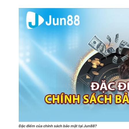
Đặc điểm của chính sách bảo mật tại Jun88?