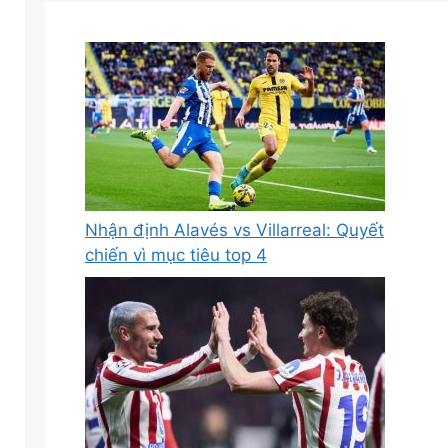
Nhận định Alavés vs Villarreal: Quyết
chiến vì mục tiêu top 4