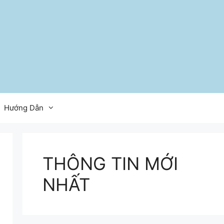
Hướng Dẫn
THÔNG TIN MỚI
NHẤT