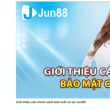
Giới thiệu các chính sách bảo mật có tại Jun88