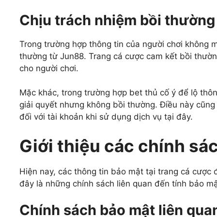
Chịu trách nhiệm bồi thường
Trong trường hợp thông tin của người chơi không m
thường từ Jun88. Trang cá cược cam kết bồi thườn
cho người chơi.
Mặc khác, trong trường hợp bet thủ cố ý để lộ thô
giải quyết nhưng không bồi thường. Điều này cũng 
đối với tài khoản khi sử dụng dịch vụ tại đây.
Giới thiệu các chính sá
Hiện nay, các thông tin bảo mật tại trang cá cược 
đây là những chính sách liên quan đến tính bảo mậ
Chính sách bảo mật liên qua