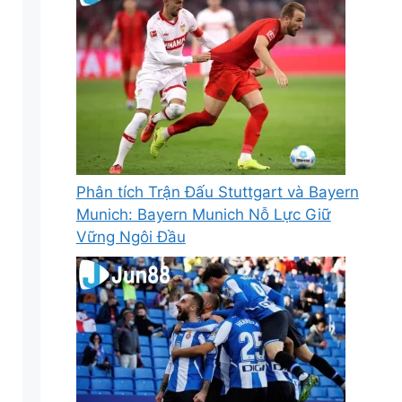
Phân tích Trận Đấu Stuttgart và Bayern
Munich: Bayern Munich Nỗ Lực Giữ
Vững Ngôi Đầu