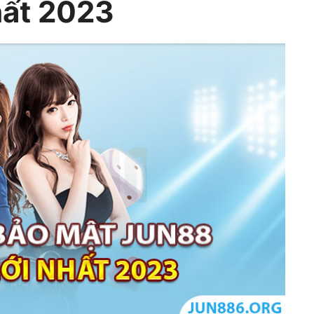
hất 2023