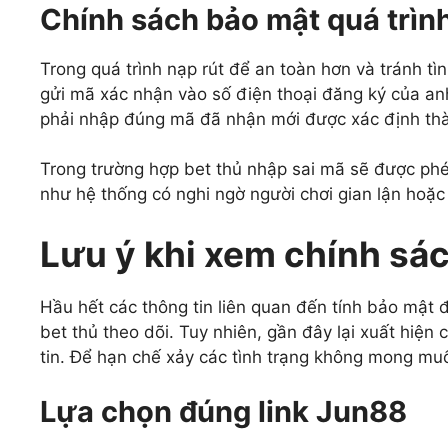
Chính sách bảo mật quá trình
Trong quá trình nạp rút để an toàn hơn và tránh tìn
gửi mã xác nhận vào số điện thoại đăng ký của anh
phải nhập đúng mã đã nhận mới được xác định th
Trong trường hợp bet thủ nhập sai mã sẽ được phé
như hệ thống có nghi ngờ người chơi gian lận hoặc
Lưu ý khi xem chính sá
Hầu hết các thông tin liên quan đến tính bảo mật đề
bet thủ theo dõi. Tuy nhiên, gần đây lại xuất hiện 
tin. Để hạn chế xảy các tình trạng không mong mu
Lựa chọn đúng link Jun88