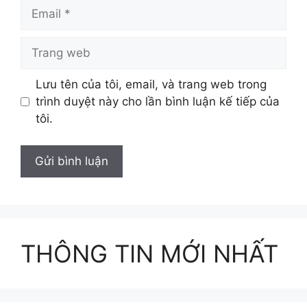
Email
Trang
web
Lưu tên của tôi, email, và trang web trong
trình duyệt này cho lần bình luận kế tiếp của
tôi.
THÔNG TIN MỚI NHẤT