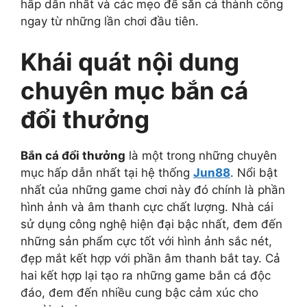
hấp dẫn nhất và các mẹo để săn cá thành công
ngay từ những lần chơi đầu tiên.
Khái quát nội dung
chuyên mục bắn cá
đổi thưởng
Bắn cá đổi thưởng
là một trong những chuyên
mục hấp dẫn nhất tại hệ thống
Jun88
. Nổi bật
nhất của những game chơi này đó chính là phần
hình ảnh và âm thanh cực chất lượng. Nhà cái
sử dụng công nghệ hiện đại bậc nhất, đem đến
những sản phẩm cực tốt với hình ảnh sắc nét,
đẹp mắt kết hợp với phần âm thanh bắt tay. Cả
hai kết hợp lại tạo ra những game bắn cá độc
đáo, đem đến nhiều cung bậc cảm xúc cho