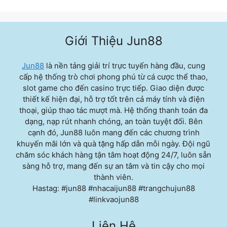
Giới Thiệu Jun88
Jun88
là nền tảng giải trí trực tuyến hàng đầu, cung
cấp hệ thống trò chơi phong phú từ cá cược thể thao,
slot game cho đến casino trực tiếp. Giao diện được
thiết kế hiện đại, hỗ trợ tốt trên cả máy tính và điện
thoại, giúp thao tác mượt mà. Hệ thống thanh toán đa
dạng, nạp rút nhanh chóng, an toàn tuyệt đối. Bên
cạnh đó, Jun88 luôn mang đến các chương trình
khuyến mãi lớn và quà tặng hấp dẫn mỗi ngày. Đội ngũ
chăm sóc khách hàng tận tâm hoạt động 24/7, luôn sẵn
sàng hỗ trợ, mang đến sự an tâm và tin cậy cho mọi
thành viên.
Hastag: #jun88 #nhacaijun88 #trangchujun88
#linkvaojun88
Liên Hệ