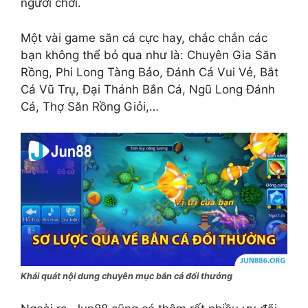
người chơi.
Một vài game săn cá cực hay, chắc chắn các
bạn không thể bỏ qua như là: Chuyên Gia Săn
Rồng, Phi Long Tàng Bảo, Đánh Cá Vui Vẻ, Bắt
Cá Vũ Trụ, Đại Thánh Bắn Cá, Ngũ Long Đánh
Cá, Thợ Săn Rồng Giỏi,…
Khái quát nội dung chuyên mục bắn cá đổi thưởng