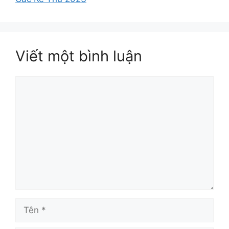
Viết một bình luận
Bình
luận
Tên