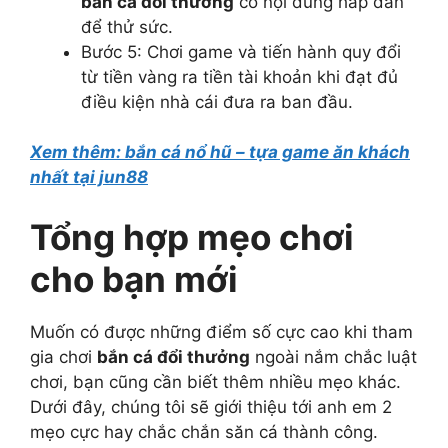
bắn cá đổi thưởng
có nội dung hấp dẫn
để thử sức.
Bước 5: Chơi game và tiến hành quy đổi
từ tiền vàng ra tiền tài khoản khi đạt đủ
điều kiện nhà cái đưa ra ban đầu.
Xem thêm: bắn cá nổ hũ – tựa game ăn khách
nhất tại jun88
Tổng hợp mẹo chơi
cho bạn mới
Muốn có được những điểm số cực cao khi tham
gia chơi
bắn cá đổi thưởng
ngoài nắm chắc luật
chơi, bạn cũng cần biết thêm nhiều mẹo khác.
Dưới đây, chúng tôi sẽ giới thiệu tới anh em 2
mẹo cực hay chắc chắn săn cá thành công.