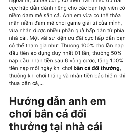
Ngoài ra, Jun88 cũng có thêm rất nhiều ưu đãi
cực hấp dẫn dành riêng cho các bạn hội viên có
niềm đam mê săn cá. Anh em vừa có thể thỏa
mãn niềm đam mê chơi game giải trí của mình,
vừa nhận được nhiều phần quà hấp dẫn từ phía
nhà cái. Một vài sự kiện ưu đãi cực hấp dẫn bạn
có thể tham gia như: Thưởng 100% cho lần nạp
đầu tiên áp dụng duy nhất 01 lần, thưởng 50%
nạp đầu nhận tiền sau 6 vòng cược, tặng 100%
tiền nạp mỗi ngày khi chơi
bắn cá đổi thưởng
,
thưởng khi chơi thắng và nhận tiền bảo hiểm khi
thua bắn cá,…
Hướng dẫn anh em
chơi bắn cá đổi
thưởng tại nhà cái