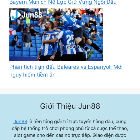
Bayern Munich Nỗ Lực Giữ Vững Ngôi Đầu
Phân tích trận đấu Baleares vs Espanyol: Mối
nguy hiểm tiềm ẩn
Giới Thiệu Jun88
Jun88
là nền tảng giải trí trực tuyến hàng đầu, cung
cấp hệ thống trò chơi phong phú từ cá cược thể thao,
slot game cho đến casino trực tiếp. Giao diện được