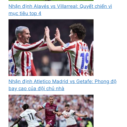
Nhận định Alavés vs Villarreal: Quyết chiến vì
mục tiêu top 4
Nhận định Atletico Madrid vs Getafe: Phong độ
bay cao của đội chủ nhà