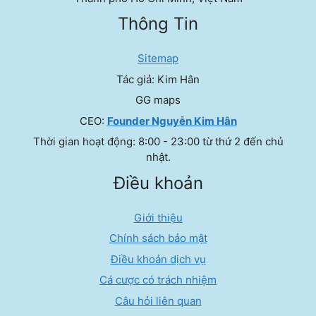
Thông Tin
Sitemap
Tác giả: Kim Hân
GG maps
CEO:
Founder Nguyễn Kim Hân
Thời gian hoạt động: 8:00 - 23:00 từ thứ 2 đến chủ
nhật.
Điều khoản
Giới thiệu
Chính sách bảo mật
Điều khoản dịch vụ
Cá cược có trách nhiệm
Câu hỏi liên quan