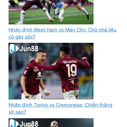
Nhận định West Ham vs Man City: Chủ nhà liệu
có gây sốc?
Nhận định Torino vs Cremonese: Chiến thắng
sít sao?