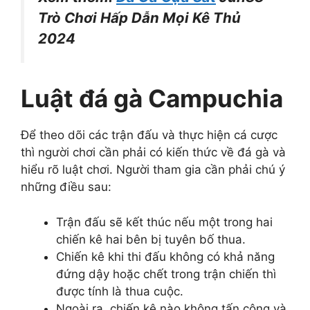
Trò Chơi Hấp Dẫn Mọi Kê Thủ
2024
Luật đá gà Campuchia
Để theo dõi các trận đấu và thực hiện cá cược
thì người chơi cần phải có kiến thức về đá gà và
hiểu rõ luật chơi. Người tham gia cần phải chú ý
những điều sau:
Trận đấu sẽ kết thúc nếu một trong hai
chiến kê hai bên bị tuyên bố thua.
Chiến kê khi thi đấu không có khả năng
đứng dậy hoặc chết trong trận chiến thì
được tính là thua cuộc.
Ngoài ra, chiến kê nào không tấn công và