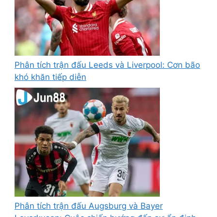
Phân tích trận đấu Leeds và Liverpool: Cơn bão
khó khăn tiếp diễn
Phân tích trận đấu Augsburg và Bayer