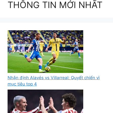
THÔNG TIN MỚI NHẤT
Nhận định Alavés vs Villarreal: Quyết chiến vì
mục tiêu top 4