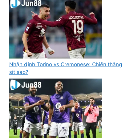
Nhận định Torino vs Cremonese: Chiến thắng
sít sao?