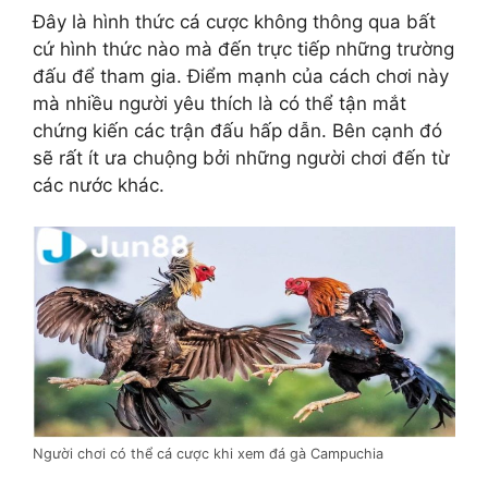
Đây là hình thức cá cược không thông qua bất
cứ hình thức nào mà đến trực tiếp những trường
đấu để tham gia. Điểm mạnh của cách chơi này
mà nhiều người yêu thích là có thể tận mắt
chứng kiến các trận đấu hấp dẫn. Bên cạnh đó
sẽ rất ít ưa chuộng bởi những người chơi đến từ
các nước khác.
Người chơi có thể cá cược khi xem đá gà Campuchia