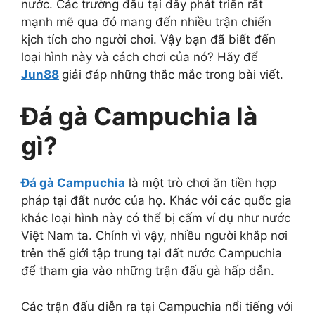
nước. Các trường đấu tại đây phát triển rất
mạnh mẽ qua đó mang đến nhiều trận chiến
kịch tích cho người chơi. Vậy bạn đã biết đến
loại hình này và cách chơi của nó? Hãy để
Jun88
giải đáp những thắc mắc trong bài viết.
Đá gà Campuchia là
gì?
Đá gà Campuchia
là một trò chơi ăn tiền hợp
pháp tại đất nước của họ. Khác với các quốc gia
khác loại hình này có thể bị cấm ví dụ như nước
Việt Nam ta. Chính vì vậy, nhiều người khắp nơi
trên thế giới tập trung tại đất nước Campuchia
để tham gia vào những trận đấu gà hấp dẫn.
Các trận đấu diễn ra tại Campuchia nổi tiếng với