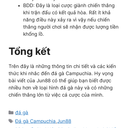
BDD: Đây là loại cược giành chiến thắng
khi trận đấu có kết quả hòa. Rất ít khả
năng điều này xảy ra vì vậy nếu chiến
thắng người chơi sẽ nhận được lượng tiền
khổng lồ.
Tổng kết
Trên đây là những thông tin chi tiết và các kiến
thức khi nhắc đến đá gà Campuchia. Hy vọng
bài viết của Jun88 có thể giúp bạn biết được
nhiều hơn về loại hình đá gà này và có những
chiến thắng lớn từ việc cá cược của mình.
Danh
đá gà
mục
Thẻ
Đá gà Campuchia
,
Jun88