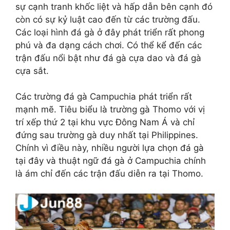
sự cạnh tranh khốc liệt và hấp dẫn bên cạnh đó
còn có sự kỷ luật cao đến từ các trường đấu.
Các loại hình đá gà ở đây phát triển rất phong
phú và đa dạng cách chơi. Có thể kể đến các
trận đấu nổi bật như đá gà cựa dao và đá gà
cựa sắt.
Các trường đá gà Campuchia phát triển rất
mạnh mẽ. Tiêu biểu là trường gà Thomo với vị
trí xếp thứ 2 tại khu vực Đông Nam Á và chỉ
đứng sau trường gà duy nhất tại Philippines.
Chính vì điều này, nhiều người lựa chọn đá gà
tại đây và thuật ngữ đá gà ở Campuchia chính
là ám chỉ đến các trận đấu diễn ra tại Thomo.