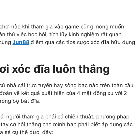
i chơi nào khi tham gia vào game cũng mong muốn
ân thủ việc học hỏi, tích lũy kinh nghiệm rất quan
 cùng
Jun88
điểm qua các tips cược xóc đĩa hữu dụng
ơi xóc đĩa luôn thắng
 cứ nhà cái trực tuyến hay sòng bạc nào trên toàn cầu.
đoán về kết quả xuất hiện của 4 mặt đồng xu với 2
trong bộ bát đĩa.
ỏi người tham gia phải có chiến thuật, phương pháp
 tay cơ hội thắng cho mình bạn phải biết áp dụng các
a sẻ cụ thể dưới đây: