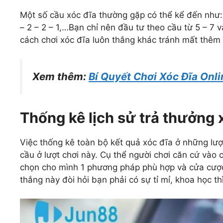
Một số cầu xóc đĩa thường gặp có thể kể đến như: C
– 2 – 2 – 1,…Bạn chỉ nên đầu tư theo cầu từ 5 – 7 
cách chơi xóc đĩa luôn thắng khác tránh mất thêm 
Xem thêm:
Bí Quyết Chơi Xóc Đĩa Onli
Thống kê lịch sử trả thưởng 
Việc thống kê toàn bộ kết quả xóc đĩa ở những lượt
cầu ở lượt chơi này. Cụ thể người chơi căn cứ vào 
chọn cho mình 1 phương pháp phù hợp và cửa cược 
thắng này đòi hỏi bạn phải có sự tỉ mỉ, khoa học t