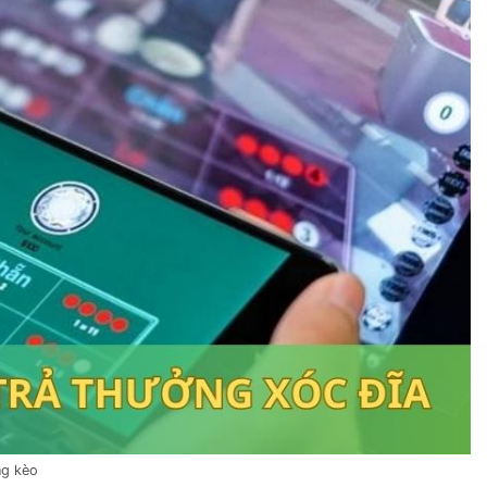
ng kèo