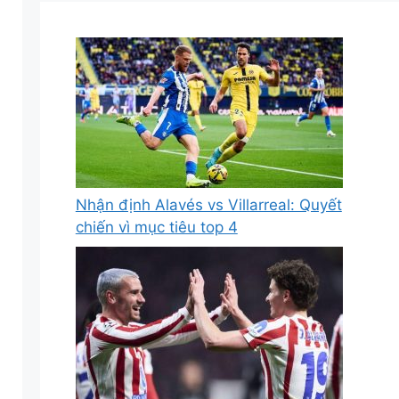
Nhận định Alavés vs Villarreal: Quyết
chiến vì mục tiêu top 4