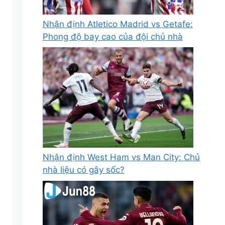
Nhận định Atletico Madrid vs Getafe:
Phong độ bay cao của đội chủ nhà
Nhận định West Ham vs Man City: Chủ
nhà liệu có gây sốc?