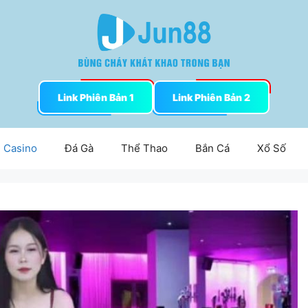
Link Phiên Bản 1
Link Phiên Bản 2
Casino
Đá Gà
Thể Thao
Bắn Cá
Xổ Số